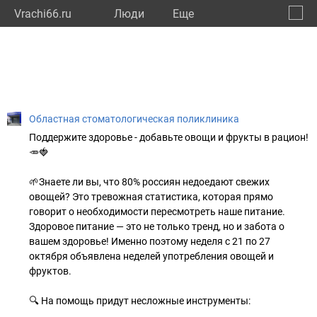
Vrachi66.ru
Люди
Eще
🔔
Сверд
🔍
Областная стоматологическая поликлиника
Поддержите здоровье - добавьте овощи и фрукты в рацион!
🥕🍓
🌱Знаете ли вы, что 80% россиян недоедают свежих
овощей? Это тревожная статистика, которая прямо
говорит о необходимости пересмотреть наше питание.
Здоровое питание — это не только тренд, но и забота о
вашем здоровье! Именно поэтому неделя с 21 по 27
октября объявлена неделей употребления овощей и
фруктов.
🔍 На помощь придут несложные инструменты: