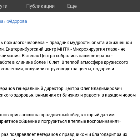
уги
Публикации
Eще
за» Фёдорова
нь пожилого человека – праздник мудрости, опыта и жизненной
ии, Екатеринбургский центр МНТК «Микрохирургия глаза» не
 внимания. В стенах Центра собрались наши ветераны -
аботе в клинике более 10 лет. В теплой атмосфере дружеского
 коллегами, получили от руководства цветы, подарки и
етеранов генеральный директор Центра Олег Владимирович
пкого здоровья, внимания от близких и радости в каждом новом
анов пригласили на праздничный обед, который дал им
риятное общение и погрузиться в теплые воспоминания✨
 раз поздравляет ветеранов с праздником и благодарит за их