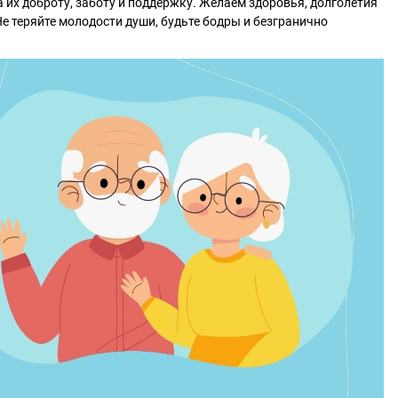
а их доброту, заботу и поддержку. Желаем здоровья, долголетия
Не теряйте молодости души, будьте бодры и безгранично