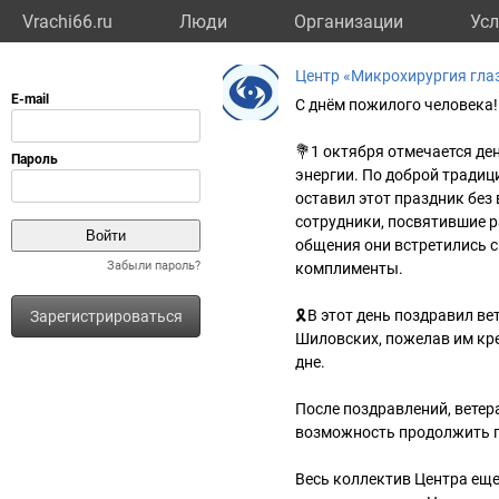
Vrachi66.ru
Люди
Организации
Усл
Центр «Микрохирургия гла
С днём пожилого человека!
💐1 октября отмечается де
энергии. По доброй традиц
оставил этот праздник без
сотрудники, посвятившие р
общения они встретились с
Забыли пароль?
комплименты.
🎗В этот день поздравил в
Зарегистрироваться
Шиловских, пожелав им кре
дне.
После поздравлений, ветер
возможность продолжить п
Весь коллектив Центра еще