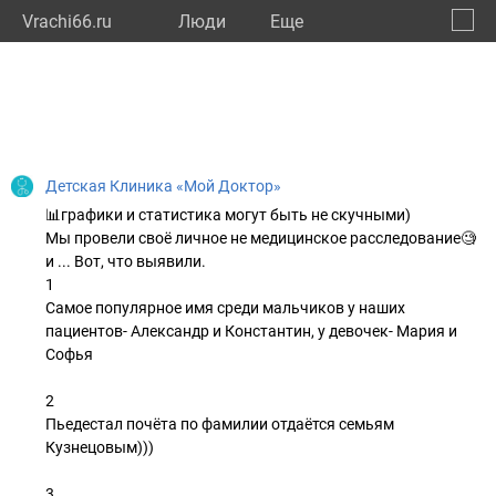
Vrachi66.ru
Люди
Eще
🔔
Сверд
🔍
Детская Клиника «Мой Доктор»
📊графики и статистика могут быть не скучными)
Мы провели своё личное не медицинское расследование🧐
и ... Вот, что выявили.
1
Самое популярное имя среди мальчиков у наших
пациентов- Александр и Константин, у девочек- Мария и
Софья
2
Пьедестал почёта по фамилии отдаётся семьям
Кузнецовым)))
3