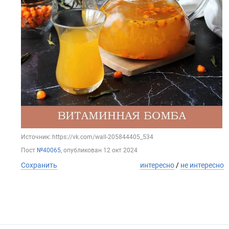
Источник: https://vk.com/wall-205844405_534
Пост
№40065
, опубликован
12 окт 2024
Сохранить
интересно
/
не интересно