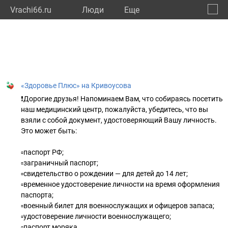
Vrachi66.ru
Люди
Eще
🔔
Сверд
🔍
«Здоровье Плюс» на Кривоусова
❗Дорогие друзья! Напоминаем Вам, что собираясь посетить
наш медицинский центр, пожалуйста, убедитесь, что вы
взяли с собой документ, удостоверяющий Вашу личность.
Это может быть:
▫паспорт РФ;
▫заграничный паспорт;
▫свидетельство о рождении — для детей до 14 лет;
▫временное удостоверение личности на время оформления
паспорта;
▫военный билет для военнослужащих и офицеров запаса;
▫удостоверение личности военнослужащего;
▫паспорт моряка.