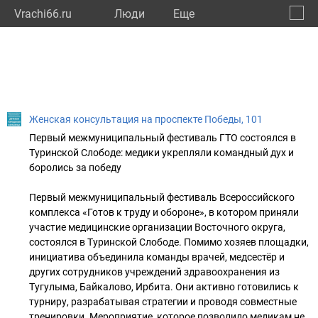
Vrachi66.ru
Люди
Eще
🔔
Сверд
🔍
Женская консультация на проспекте Победы, 101
Первый межмуниципальный фестиваль ГТО состоялся в
Туринской Слободе: медики укрепляли командный дух и
боролись за победу
Первый межмуниципальный фестиваль Всероссийского
комплекса «Готов к труду и обороне», в котором приняли
участие медицинские организации Восточного округа,
состоялся в Туринской Слободе. Помимо хозяев площадки,
инициатива объединила команды врачей, медсестёр и
других сотрудников учреждений здравоохранения из
Тугулыма, Байкалово, Ирбита. Они активно готовились к
турниру, разрабатывая стратегии и проводя совместные
тренировки. Мероприятие, которое позволило медикам не