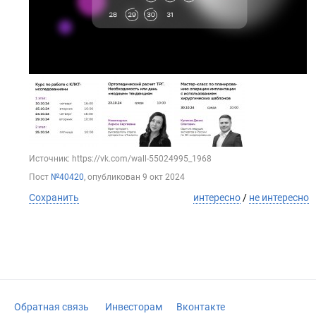
Источник: https://vk.com/wall-55024995_1968
Пост
№40420
, опубликован
9 окт 2024
Сохранить
интересно
/
не интересно
Обратная связь
Инвесторам
Вконтакте