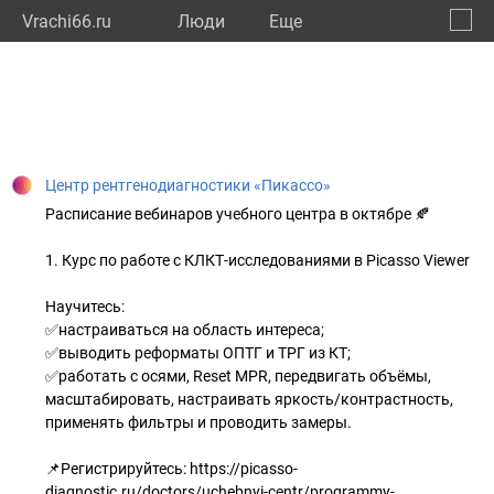
Vrachi66.ru
Люди
Eще
🔔
Сверд
🔍
Центр рентгенодиагностики «Пикассо»
Расписание вебинаров учебного центра в октябре 🍂
1. Курс по работе с КЛКТ-исследованиями в Picasso Viewer
Научитесь:
✅настраиваться на область интереса;
✅выводить реформаты ОПТГ и ТРГ из КТ;
✅работать с осями, Reset MPR, передвигать объёмы,
масштабировать, настраивать яркость/контрастность,
применять фильтры и проводить замеры.
📌Регистрируйтесь: https://picasso-
diagnostic.ru/doctors/uchebnyi-centr/programmy-