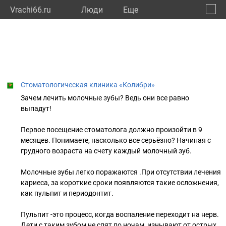
Vrachi66.ru
Люди
Eще
🔔
Сверд
🔍
Стоматологическая клиника «Колибри»
Зачем лечить молочные зубы? Ведь они все равно
выпадут!
Первое посещение стоматолога должно произойти в 9
месяцев. Понимаете, насколько все серьёзно? Начиная с
грудного возраста на счету каждый молочный зуб.
Молочные зубы легко поражаются .При отсутствии лечения
кариеса, за короткие сроки появляются такие осложнения,
как пульпит и периодонтит.
Пульпит -это процесс, когда воспаление переходит на нерв.
Дети с таким зубом не спят по ночам, изнывают от острых