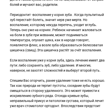
болей и мучают вас, родители.
Периодонтит -воспаление у корня зуба . Когда пульпитный
зуб перестаёт болеть, значит нерв уже мертв. Но
воспаление, которому некуда перетечь, уходит вглубь.
Теперь оно уже на корнях .Ребенок начинает жаловаться
на боли в зубе при жевании, может подниматься
температура, опухает щека, как в народе говорят,
появляется флюс, а возле зуба образоваться белесоватая
шишечка (свищ).Эта шишечка растёт за счёт воспаления.
Если воспаление уже у корня зуба, здесь лечение имеет два
пути: либо сохранять зуб, либо удаление. И многие,
наверное, не захотят сложностей и выберут второй путь.
Спешим Вас огорчить, ранее удаление тоже не есть хорошо.
Так как природа не терпит пустоты, соседние зубы будут
смещаться в сторону удаленного. Это может привести к
искривлению зубного ряда. Отсюда кривые зубы,
неправильный прикус и патологии сустава, который лечит
уже врач стоматолог-ортодонт. Впоследствии предстоит