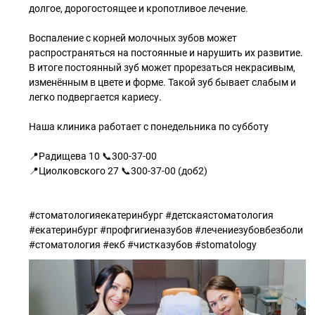
долгое, дорогостоящее и кропотливое лечение.
Воспаление с корней молочных зубов может
распространяться на постоянные и нарушить их развитие.
В итоге постоянный зуб может прорезаться некрасивым,
изменённым в цвете и форме. Такой зуб бывает слабым и
легко подвергается кариесу.
Наша клиника работает с понедельника по субботу
📍Радищева 10 📞300-37-00
📍Циолковского 27 📞300-37-00 (доб2)
#стоматологияекатеринбург #детскаястоматология
#екатеринбург #профгигиеназубов #лечениезубовбезболи
#стоматология #екб #чистказубов #stomatology