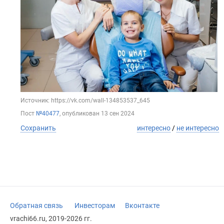
Источник: https://vk.com/wall-134853537_645
Пост
№40477
, опубликован
13 сен 2024
Сохранить
интересно
/
не интересно
Обратная связь
Инвесторам
Вконтакте
vrachi66.ru, 2019-2026 гг.