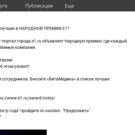
уги
Публикации
Eще
м лучших в НАРОДНОЙ ПРЕМИИ Е1?
-портал города e1.ru объявляет Народную премию, где каждый
юбимые компании.
ствуем!
об этом узнают!
 сотрудников. Вносите «ВитаМедика» в список лучших
tps://www.e1.ru/award/votes/
центр года" пройдите по кнопке - "Предложить"
"