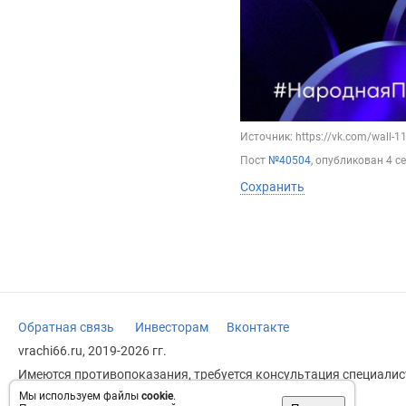
Источник: https://vk.com/wall-
Пост
№40504
, опубликован
4 с
Сохранить
Обратная связь
Инвесторам
Вконтакте
vrachi66.ru, 2019-2026 гг.
Имеются противопоказания, требуется консультация специалист
заменяет прием врача.
Мы используем файлы
cookie
.