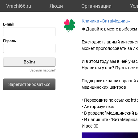
Vrachi66.ru
Люди
Организации
Усл
Клиника «ВитаМедика»
🍀Давайте вместе выбере
Ежегодно главный интернет
может проголосовать за л
И в этом году мы в ней уча
Нравится у нас? Пусть все 
Забыли пароль?
Поддержите наших врачей и
Зарегистрироваться
медицинских центров
•⁠ ⁠Переходите по ссылке: ht
•⁠ ⁠Авторизуйтесь
•⁠ ⁠В разделе "Медицинский 
•⁠ ⁠И напишите - "ВитаМедика
И всё 👍🏻