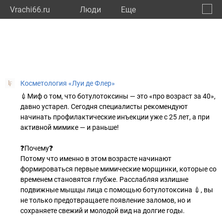
Vrachi66.ru
Люди
Eще
🔔
Сверд
🔍
Косметология «Луи де Флер»
💉Миф о том, что ботулотоксины — это «про возраст за 40»,
давно устарел. Сегодня специалисты рекомендуют
начинать профилактические инъекции уже с 25 лет, а при
активной мимике — и раньше!
❓Почему❓
Потому что именно в этом возрасте начинают
формироваться первые мимические морщинки, которые со
временем становятся глубже. Расслабляя излишне
подвижные мышцы лица с помощью ботулотоксина 💉, вы
не только предотвращаете появление заломов, но и
сохраняете свежий и молодой вид на долгие годы.