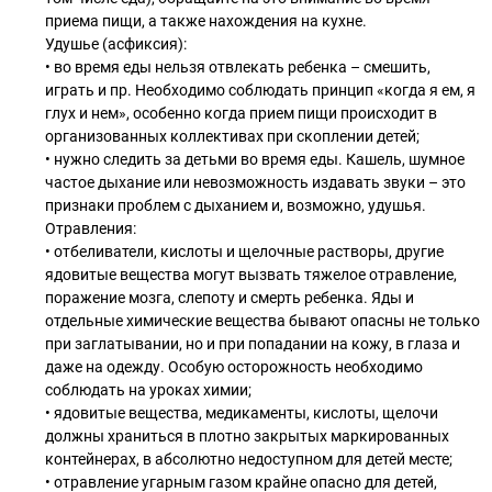
приема пищи, а также нахождения на кухне.
Удушье (асфиксия):
• во время еды нельзя отвлекать ребенка – смешить,
играть и пр. Необходимо соблюдать принцип «когда я ем, я
глух и нем», особенно когда прием пищи происходит в
организованных коллективах при скоплении детей;
• нужно следить за детьми во время еды. Кашель, шумное
частое дыхание или невозможность издавать звуки – это
признаки проблем с дыханием и, возможно, удушья.
Отравления:
• отбеливатели, кислоты и щелочные растворы, другие
ядовитые вещества могут вызвать тяжелое отравление,
поражение мозга, слепоту и смерть ребенка. Яды и
отдельные химические вещества бывают опасны не только
при заглатывании, но и при попадании на кожу, в глаза и
даже на одежду. Особую осторожность необходимо
соблюдать на уроках химии;
• ядовитые вещества, медикаменты, кислоты, щелочи
должны храниться в плотно закрытых маркированных
контейнерах, в абсолютно недоступном для детей месте;
• отравление угарным газом крайне опасно для детей,