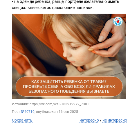
• на одежде ребенка, ранце, портфеле желательно иметь
специальные светоотражающие нашивки.
Источник: https://vk.com/wall-183919972_7301
Пост
№40710
, опубликован
16 сен 2025
Сохранить
интересно
/
не интересно