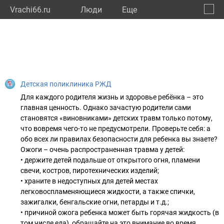
Vrachi66.ru
Люди
Eще
🔔
Сверд
🔍
Детская поликлиника РЖД
Для каждого родителя жизнь и здоровье ребёнка – это
главная ценность. Однако зачастую родители сами
становятся «виновниками» детских травм только потому,
что вовремя чего-то не предусмотрели. Проверьте себя: а
обо всех ли правилах безопасности для ребенка вы знаете?
Ожоги – очень распространенная травма у детей:
• держите детей подальше от открытого огня, пламени
свечи, костров, пиротехнических изделий;
• храните в недоступных для детей местах
легковоспламеняющиеся жидкости, а также спички,
зажигалки, бенгальские огни, петарды и т.д.;
• причиной ожога ребенка может быть горячая жидкость (в
том числе еда), обращайте на это внимание во время