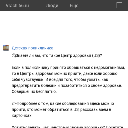
Vrachi66.ru
Люди
Eще
🔔
Сверд
🔍
Детская поликлиника
🤔Знаете ли вы, что такое Центр здоровья (ЦЗ)?
Если в поликлинику принято обращаться с недомоганиями,
то в Центры здоровья можно прийти, даже если хорошо
себя чувствуешь. И все для того, чтобы узнать, как
предотвратить болезни и позаботиться о своем здоровье.
Совершенно бесплатно.
👉Подробнее о том, какие обследования здесь можно
пройти, кто может обратиться в ЦЗ, рассказываем в
карточках.
Хотите сделать шаг навстречу своему здоровью? Посетите