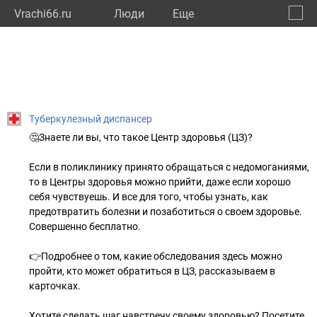
Vrachi66.ru
Люди
Eще
🔔
Сверд
🔍
Туберкулезный диспансер
🤔Знаете ли вы, что такое Центр здоровья (ЦЗ)?
Если в поликлинику принято обращаться с недомоганиями,
то в Центры здоровья можно прийти, даже если хорошо
себя чувствуешь. И все для того, чтобы узнать, как
предотвратить болезни и позаботиться о своем здоровье.
Совершенно бесплатно.
👉Подробнее о том, какие обследования здесь можно
пройти, кто может обратиться в ЦЗ, рассказываем в
карточках.
Хотите сделать шаг навстречу своему здоровью? Посетите