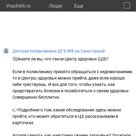
Vrachi66.ru
Люди
Eще
🔔
Сверд
🔍
Детская поликлиника ДГБ №8 на Санаторной
🤔Знаете ли вы, что такое Центр здоровья (ЦЗ)?
Если в поликлинику принято обращаться с недомоганиями,
то в Центры здоровья можно прийти, даже если хорошо
себя чувствуешь. И все для того, чтобы узнать, как
предотвратить болезни и позаботиться о своем здоровье.
Совершенно бесплатно.
👉Подробнее о том, какие обследования здесь можно
пройти, кто может обратиться в ЦЗ, рассказываем в
карточках.
Хотите сделать шаг навстречу своему здоровью? Посетите