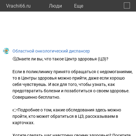
Vrachi66.ru
Люди
Eще
🔔
Сверд
🔍
Областной онкологический диспансер
🤔Знаете ли вы, что такое Центр здоровья (ЦЗ)?
Если в поликлинику принято обращаться с недомоганиями,
то в Центры здоровья можно прийти, даже если хорошо
себя чувствуешь. И все для того, чтобы узнать, как
предотвратить болезни и позаботиться о своем здоровье.
Совершенно бесплатно.
👉Подробнее о том, какие обследования здесь можно
пройти, кто может обратиться в ЦЗ, рассказываем в
карточках.
Хотите сделать шаг навстречу своему здоровью? Посетите