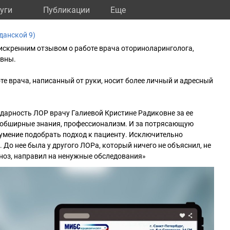
уги
Публикации
Eще
данской 9)
искренним отзывом о работе врача оториноларинголога,
овны.
те врача, написанный от руки, носит более личный и адресный
арность ЛОР врачу Галиевой Кристине Радиковне за ее
 обширные знания, профессионализм. И за потрясающую
 умение подобрать подход к пациенту. Исключительно
 До нее была у другого ЛОРа, который ничего не объяснил, не
ноз, направил на ненужные обследования»