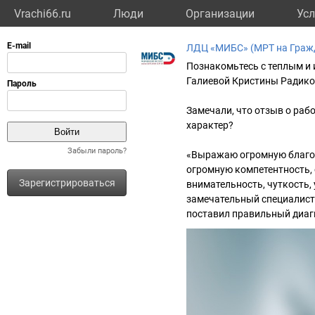
Vrachi66.ru
Люди
Организации
Усл
ЛДЦ «МИБС» (МРТ на Граж
Познакомьтесь с теплым и 
Галиевой Кристины Радик
Замечали, что отзыв о рабо
характер?
Забыли пароль?
«Выражаю огромную благод
огромную компетентность,
Зарегистрироваться
внимательность, чуткость,
замечательный специалист.
поставил правильный диаг