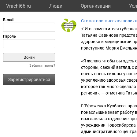
Vrachi66.ru
Люди
Организации
Усл
Стоматологическая полик
⚡️ И.о. заместителя губер
Татьяна Савинова представ
здоровья и медицинской пр
приступила Мария Емельян
«Я желаю, чтобы вы здесь 
Забыли пароль?
стороны, свежий взгляд, с 
очень-очень сильны у наше
Зарегистрироваться
укреплению здоровья свер
которое так много сделало
региона», — отметила Тать
👩‍⚕️Уроженка Кузбасса, вр
понаслышке знает работу в
возглавляла отделение пр
учреждении Новосибирска —
административного центра 