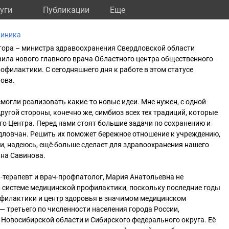
уги
Публикации
Eще
линика
натора – министра здравоохранения Свердловской области
ила нового главного врача Областного центра общественного
офилактики. С сегодняшнего дня к работе в этом статусе
ова.
смогли реализовать какие-то новые идеи. Мне нужен, с одной
другой стороны, конечно же, симбиоз всех тех традиций, которые
го Центра. Перед нами стоят большие задачи по сохранению и
дловчан. Решить их поможет бережное отношение к учреждению,
 и, надеюсь, ещё больше сделает для здравоохранения нашего
яна Савинова.
ач-терапевт и врач-профпатолог, Мария Анатольевна не
 системе медицинской профилактики, поскольку последние годы
офилактики и центр здоровья в значимом медицинском
 третьего по численности населения города России,
Новосибирской области и Сибирского федерального округа. Её