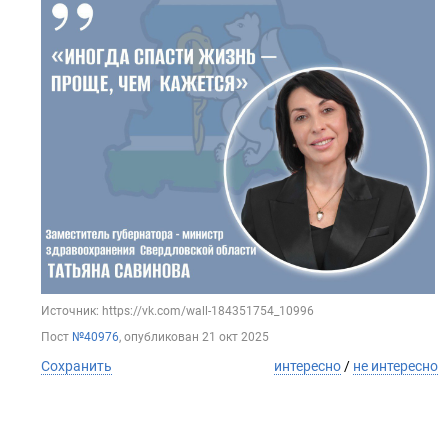
Источник: https://vk.com/wall-184351754_10996
Пост
№40976
, опубликован
21 окт 2025
Сохранить
интересно
/
не интересно