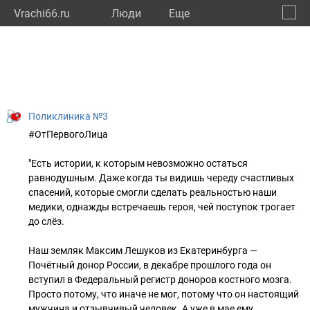
Vrachi66.ru
Люди
Eще
🔔
Сверд
🔍
Поликлиника №3
#ОтПервогоЛица
"Есть истории, к которым невозможно остаться
равнодушным. Даже когда ты видишь череду счастливых
спасений, которые смогли сделать реальностью наши
медики, однажды встречаешь героя, чей поступок трогает
до слёз.
Наш земляк Максим Лешуков из Екатеринбурга —
Почётный донор России, в декабре прошлого года он
вступил в Федеральный регистр доноров костного мозга.
Просто потому, что иначе не мог, потому что он настоящий
мужчина и отзывчивый человек. А уже в мае ему