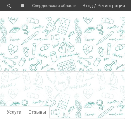
🔔
Вход
/
Регистрация
Свердловская область
🔍
а
Услуги
Отзывы