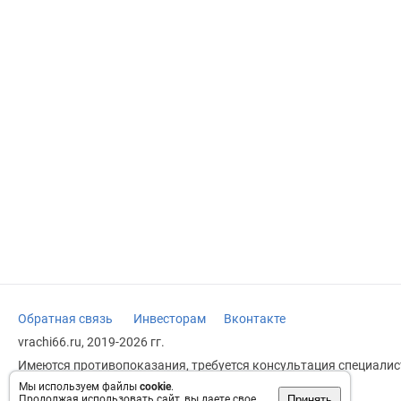
Обратная связь
Инвесторам
Вконтакте
vrachi66.ru, 2019-2026 гг.
Имеются противопоказания, требуется консультация специалист
заменяет прием врача.
Мы используем файлы
cookie
.
Принять
Продолжая использовать сайт, вы даете свое