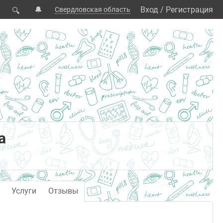
🔔
Вход
/
Регистрация
Свердловская область
🔍
а
Услуги
Отзывы