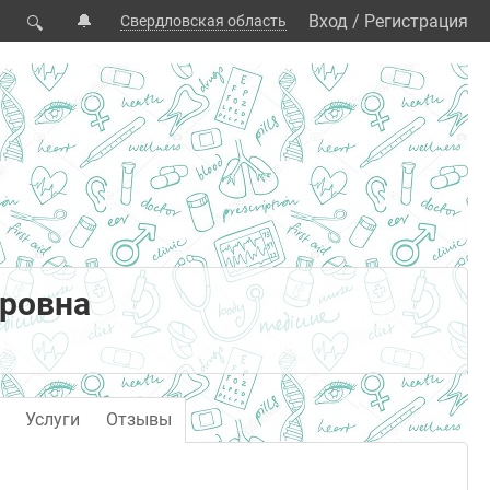
🔔
Вход
/
Регистрация
Свердловская область
🔍
оровна
Услуги
Отзывы