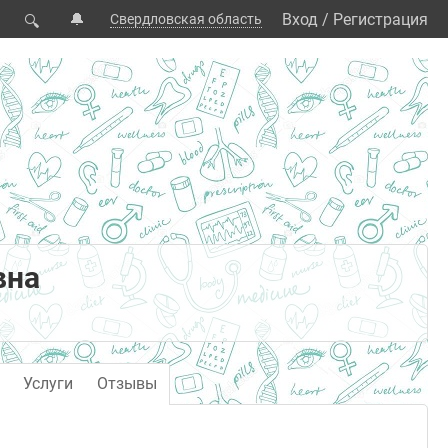
🔔
Вход
/
Регистрация
Свердловская область
🔍
вна
Услуги
Отзывы