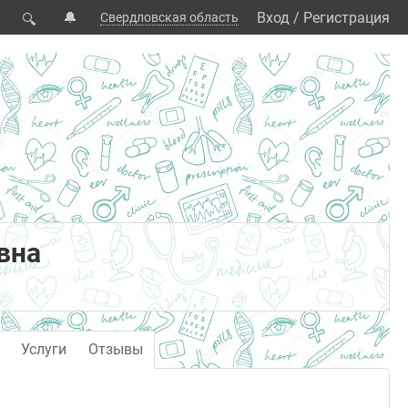
🔔
Вход
/
Регистрация
Свердловская область
🔍
вна
Услуги
Отзывы