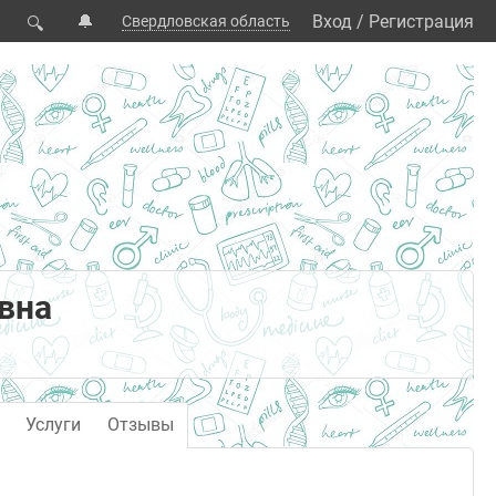
🔔
Вход
/
Регистрация
Свердловская область
🔍
вна
Услуги
Отзывы