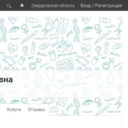
🔔
Вход
/
Регистрация
Свердловская область
🔍
вна
Услуги
Отзывы