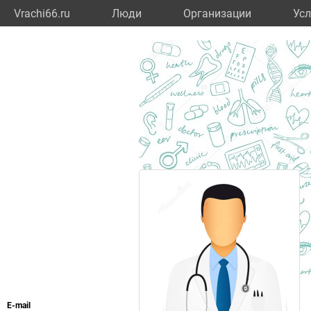
Vrachi66.ru
Люди
Организации
Усл