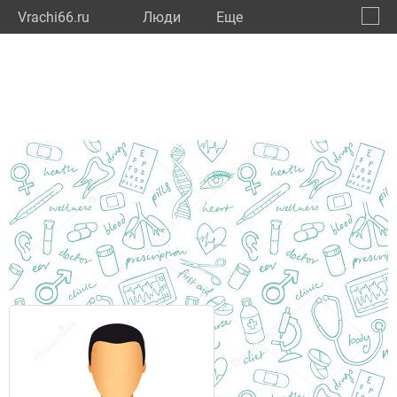
Vrachi66.ru
Люди
Eще
🔔
Сверд
🔍