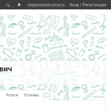
🔔
Вход
/
Регистрация
Свердловская область
🔍
вич
Услуги
Отзывы