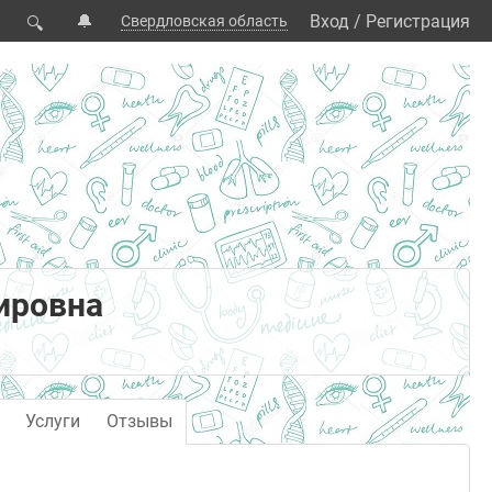
🔔
Вход
/
Регистрация
Свердловская область
🔍
ировна
Услуги
Отзывы