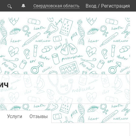
🔔
Вход
/
Регистрация
Свердловская область
🔍
ич
Услуги
Отзывы