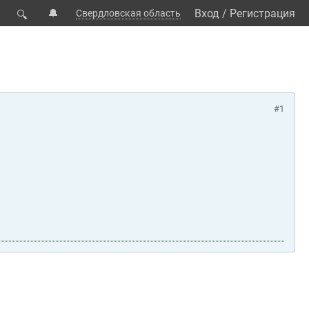
🔔
Вход
/
Регистрация
Свердловская область
🔍
#1