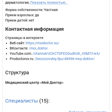
дерматология,
Показать полностью…
Форма собственности
: Частная
Прием взрослых
: да
Прием детей
: нет
Контактная информация
Страницы в интернете
Веб-сайт
:
https://moidoctor.su/
ВКонтакте
:
/moi_doktor
YouTube.com
:
/channel/UCKCTDFEGDudhUK_V0M7i1wA/
Prodoctorov.ru
:
/beryozovskiy/lpu/48996-moy-doktor/
Структура
Медицинский центр «Мой Доктор»
Специалисты
(15):