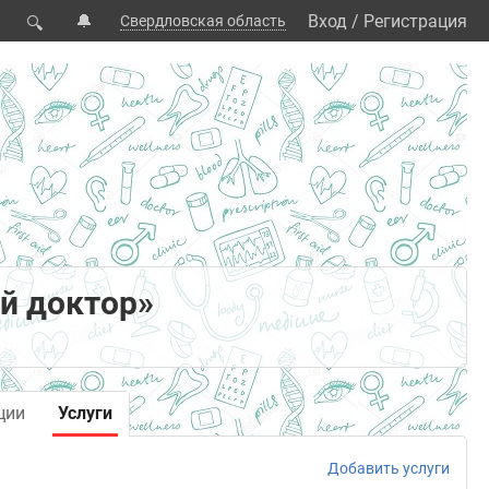
🔔
Вход
/
Регистрация
Свердловская область
🔍
й доктор»
ции
Услуги
Добавить услуги