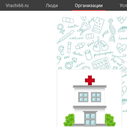
Vrachi66.ru
Люди
Организации
Усл