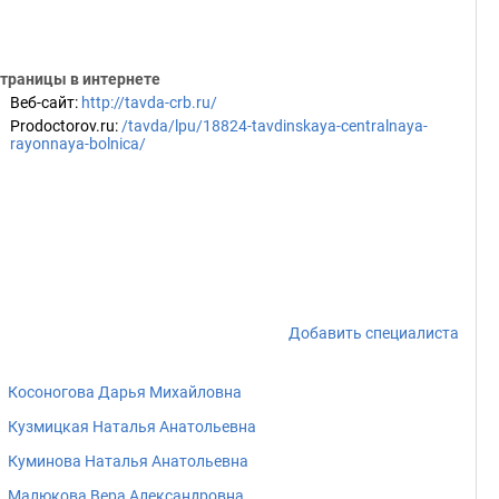
траницы в интернете
Веб-сайт
:
http://tavda-crb.ru/
Prodoctorov.ru
:
/tavda/lpu/18824-tavdinskaya-centralnaya-
rayonnaya-bolnica/
Добавить специалиста
Косоногова Дарья Михайловна
Кузмицкая Наталья Анатольевна
Куминова Наталья Анатольевна
Малюкова Вера Александровна