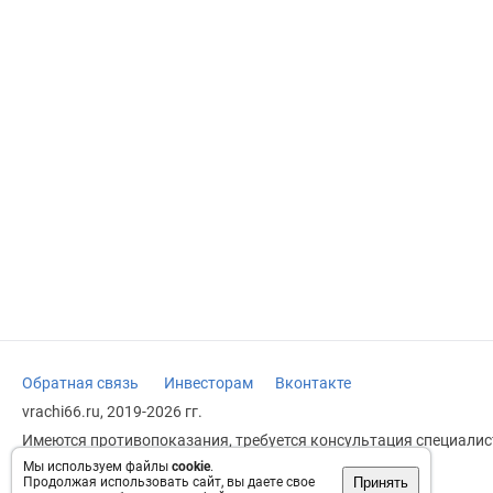
Обратная связь
Инвесторам
Вконтакте
vrachi66.ru, 2019-2026 гг.
Имеются противопоказания, требуется консультация специалист
заменяет прием врача.
Мы используем файлы
cookie
.
Принять
Продолжая использовать сайт, вы даете свое
Возрастное ограничение: 18+