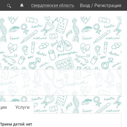
🔔
Вход
/
Регистрация
Свердловская область
🔍
ции
Услуги
Прием детей
: нет