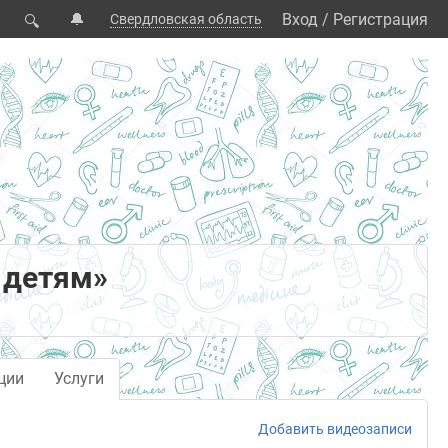
🔔
Вход
/
Регистрация
Свердловская область
🔍
 детям»
ции
Услуги
Добавить видеозаписи