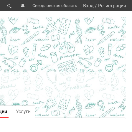
🔔
Вход
/
Регистрация
Свердловская область
🔍
ции
Услуги