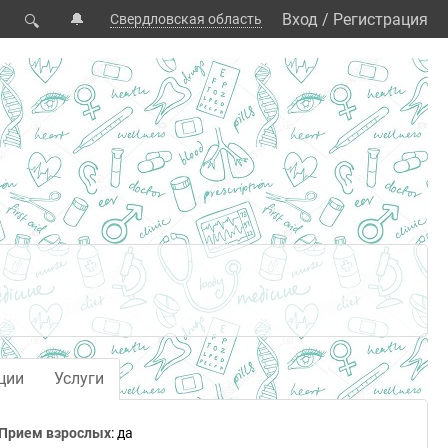
🔔
Вход
/
Регистрация
Свердловская область
🔍
ции
Услуги
Прием взрослых
:
да