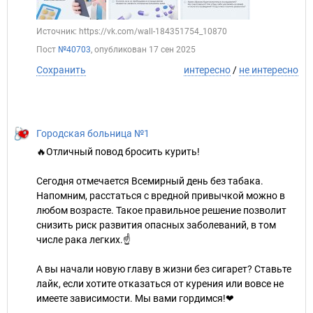
Источник: https://vk.com/wall-184351754_10870
Пост
№40703
, опубликован
17 сен 2025
Сохранить
интересно
/
не интересно
Городская больница №1
🔥Отличный повод бросить курить!
Сегодня отмечается Всемирный день без табака.
Напомним, расстаться с вредной привычкой можно в
любом возрасте. Такое правильное решение позволит
снизить риск развития опасных заболеваний, в том
числе рака легких.☝
А вы начали новую главу в жизни без сигарет? Ставьте
лайк, если хотите отказаться от курения или вовсе не
имеете зависимости. Мы вами гордимся!❤