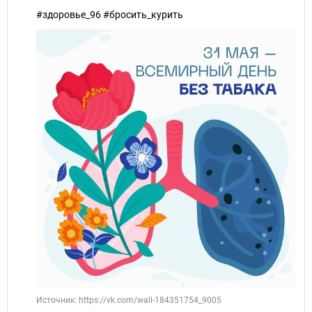
#здоровье_96 #бросить_курить
Источник: https://vk.com/wall-184351754_9005