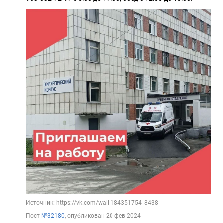
Источник: https://vk.com/wall-184351754_8438
Пост
№32180
, опубликован
20 фев 2024