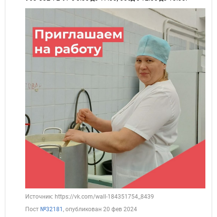
Источник: https://vk.com/wall-184351754_8439
Пост
№32181
, опубликован
20 фев 2024