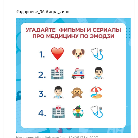
#здоровье_96 #игра_кино
Источник: https://vk.com/wall-184351754_8937