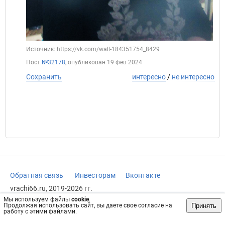
Источник: https://vk.com/wall-184351754_8429
Пост
№32178
, опубликован
19 фев 2024
Сохранить
интересно
/
не интересно
Обратная связь
Инвесторам
Вконтакте
vrachi66.ru, 2019-2026 гг.
Мы используем файлы
cookie
.
Имеются противопоказания, требуется консультация
Принять
Продолжая использовать сайт, вы даете свое согласие на
специалиста. Информация, представленная на сайте, не
работу с этими файлами.
может быть использована для постановки диагноза,