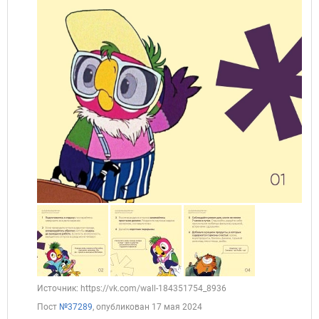
Источник: https://vk.com/wall-184351754_8936
Пост
№37289
, опубликован
17 мая 2024