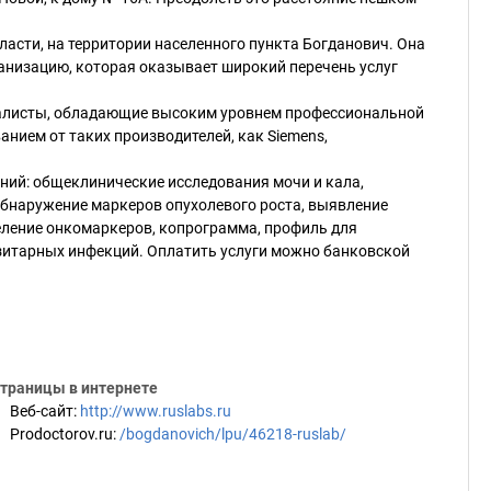
ласти, на территории населенного пункта Богданович. Она
низацию, которая оказывает широкий перечень услуг
иалисты, обладающие высоким уровнем профессиональной
нием от таких производителей, как Siemens,
ний: общеклинические исследования мочи и кала,
обнаружение маркеров опухолевого роста, выявление
ление онкомаркеров, копрограмма, профиль для
зитарных инфекций. Оплатить услуги можно банковской
траницы в интернете
Веб-сайт
:
http://www.ruslabs.ru
Prodoctorov.ru
:
/bogdanovich/lpu/46218-ruslab/