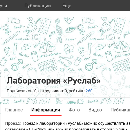
уги
Публикации
Eще
Лаборатория «Руслаб»
Подписчиков: 0, сотрудников: 0, рейтинг:
260
Главное
Информация
Фото
Видео
Публика
Проезд
:
Проезд к лаборатории «Руслаб» можно осуществлять автоб
остановке «ТЦ «Спутник», нужно проследовать в сторону улицы