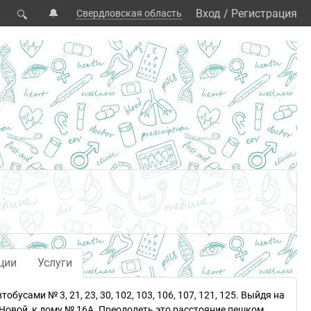
🔔
Вход
/
Регистрация
Свердловская область
🔍
ции
Услуги
усами № 3, 21, 23, 30, 102, 103, 106, 107, 121, 125. Выйдя на
 Новой, к дому № 16А. Преодолеть это расстояние пешком