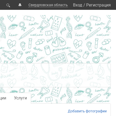
🔔
Вход
/
Регистрация
Свердловская область
🔍
ции
Услуги
Добавить фотографии