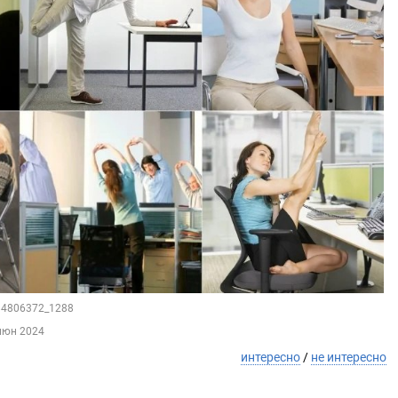
184806372_1288
июн 2024
интересно
/
не интересно