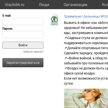
Vrachi66.ru
Люди
Организации
Усл
Травмпункт больницы №20
Выжить в офисе: как забот
здоровья! Не забываем рег
еды, застрявшие в компьют
📌Сиденье стула не должно
поддерживаться седалищны
📌Делайте спортивные пяти
Забыли пароль?
Сделайте зарядку, пройдите
📌«Война войной, а обед п
Зарегистрироваться
забывайте про полезные пе
📌Воздух не должен быть су
офисе сухой воздух.
Если нет возможности уста
сутки.