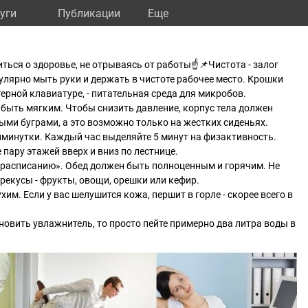
уги
Публикации
Eще
иться о здоровье, не отрываясь от работы☝📌Чистота - залог
улярно мыть руки и держать в чистоте рабочее место. Крошки
ерной клавиатуре, - питательная среда для микробов.
 быть мягким. Чтобы снизить давление, корпус тела должен
ми буграми, а это возможно только на жестких сиденьях.
минутки. Каждый час выделяйте 5 минут на физактивность.
 пару этажей вверх и вниз по лестнице.
о расписанию». Обед должен быть полноценным и горячим. Не
рекусы - фрукты, овощи, орешки или кефир.
хим. Если у вас шелушится кожа, першит в горле - скорее всего в
новить увлажнитель, то просто пейте примерно два литра воды в