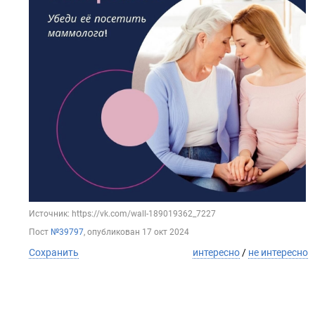
Источник: https://vk.com/wall-189019362_7227
Пост
№39797
, опубликован
17 окт 2024
Сохранить
интересно
/
не интересно