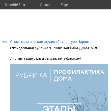
Vrachi66.ru
Люди
Eще
🔔
Сверд
🔍
Стоматологическая студия «Скульптура Чарли»
Еженедельная рубрика "ПРОФИЛАКТИКА ДОМА" 🦷❤
Листайте карусель и отправляйте близким!