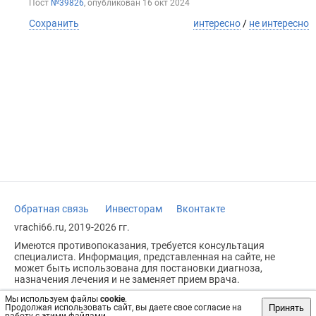
Пост
№39826
, опубликован
16 окт 2024
Сохранить
интересно
/
не интересно
Обратная связь
Инвесторам
Вконтакте
vrachi66.ru, 2019-2026 гг.
Имеются противопоказания, требуется консультация
специалиста. Информация, представленная на сайте, не
может быть использована для постановки диагноза,
назначения лечения и не заменяет прием врача.
Возрастное ограничение: 18+
Мы используем файлы
cookie
.
Принять
Продолжая использовать сайт, вы даете свое согласие на