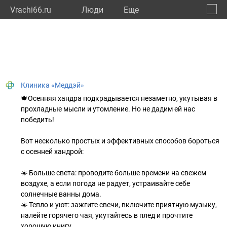
Vrachi66.ru
Люди
Eще
🔔
Сверд
🔍
Клиника «Меддэй»
🍁Осенняя хандра подкрадывается незаметно, укутывая в
прохладные мысли и утомление. Но не дадим ей нас
победить!
Вот несколько простых и эффективных способов бороться
с осенней хандрой:
☀️ Больше света: проводите больше времени на свежем
воздухе, а если погода не радует, устраивайте себе
солнечные ванны дома.
☀️ Тепло и уют: зажгите свечи, включите приятную музыку,
налейте горячего чая, укутайтесь в плед и прочтите
хорошую книгу.