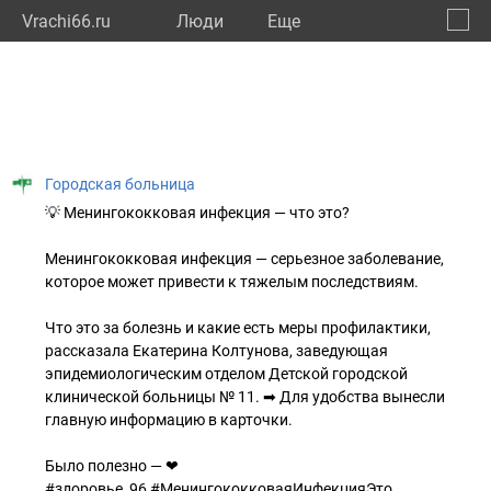
Vrachi66.ru
Люди
Eще
🔔
Сверд
🔍
Городская больница
💡 Менингококковая инфекция — что это?
Менингококковая инфекция — серьезное заболевание,
которое может привести к тяжелым последствиям.
Что это за болезнь и какие есть меры профилактики,
рассказала Екатерина Колтунова, заведующая
эпидемиологическим отделом Детской городской
клинической больницы № 11. ➡ Для удобства вынесли
главную информацию в карточки.
Было полезно — ❤
#здоровье_96 #МенингококковаяИнфекцияЭто