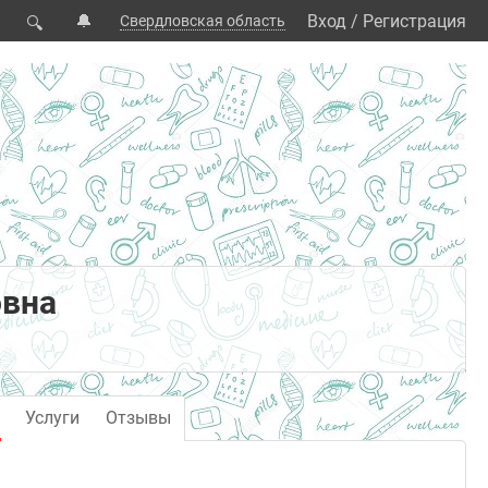
🔔
Вход
/
Регистрация
Свердловская область
🔍
овна
Услуги
Отзывы