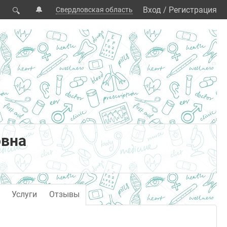
🔔
Вход
/
Регистрация
Свердловская область
🔍
овна
Услуги
Отзывы