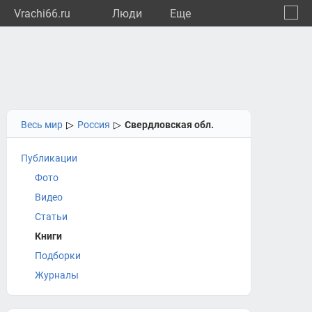
Vrachi66.ru
Люди
Eще
🔔
Сверд
🔍
Весь мир
▷
Россия
▷
Свердловская обл.
Публикации
Фото
Видео
Статьи
Книги
Подборки
Журналы