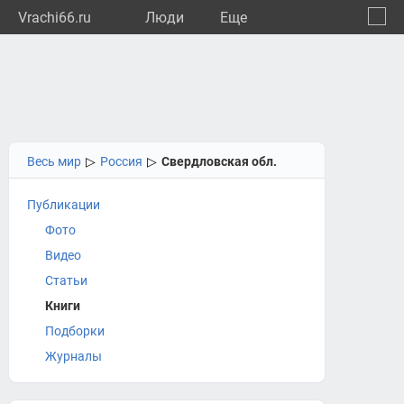
Vrachi66.ru
Люди
Eще
🔔
Сверд
🔍
Весь мир
▷
Россия
▷
Свердловская обл.
Публикации
Фото
Видео
Статьи
Книги
Подборки
Журналы