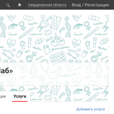
🔔
Вход
/
Регистрация
Свердловская область
🔍
Лаб»
ции
Услуги
Добавить услуги